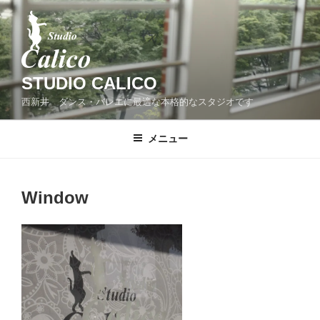
コ
ン
テ
ン
ツ
STUDIO CALICO
へ
西新井 ダンス・バレエに最適な本格的なスタジオです
ス
キ
メニュー
ッ
プ
Window