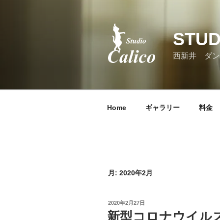
コ
ン
テ
STUD
ン
ツ
西新井 ダン
へ
ス
キ
ッ
Home
ギャラリー
料金
プ
月:
2020年2月
投
2020年2月27日
稿
新型コロナウイル
日: