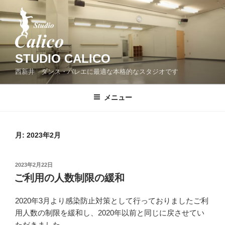
コ
ン
テ
ン
ツ
STUDIO CALICO
へ
西新井 ダンス・バレエに最適な本格的なスタジオです
ス
キ
メニュー
ッ
プ
月:
2023年2月
投
2023年2月22日
稿
ご利用の人数制限の緩和
日:
2020年3月より感染防止対策として行っておりましたご利
用人数の制限を緩和し、2020年以前と同じに戻させてい
ただきました。