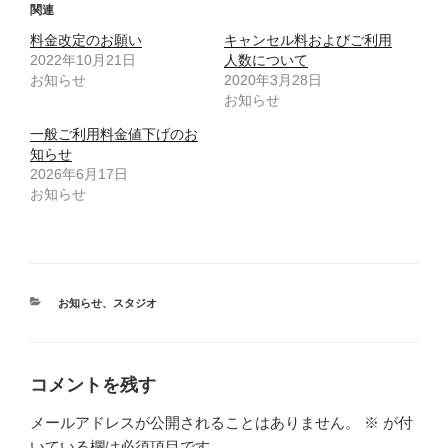
T
o
関連
w
k
i
で
料金改定のお願い
キャンセル料およびご利用
t
共
t
有
2022年10月21日
人数について
e
す
お知らせ
2020年3月28日
r
る
で
に
お知らせ
共
は
有
ク
(
リ
一般ご利用料金値下げのお
新
ッ
知らせ
し
ク
い
し
2026年6月17日
ウ
て
お知らせ
ィ
く
ン
だ
ド
さ
ウ
い
で
(
開
新
き
し
ま
い
す
ウ
カ
お知らせ
、
スタジオ
)
ィ
テ
ン
ゴ
ド
ウ
リ
で
ー
開
コメントを残す
き
ま
す
メールアドレスが公開されることはありません。
※
が付
)
いている欄は必須項目です