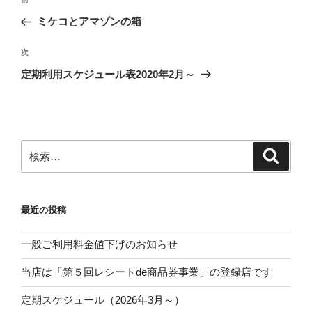
前
稿
の
ミケコとアマゾンの箱
ナ
投
ビ
稿
次
次
ゲ
の
定期利用スケジュール表2020年2月～
投
ー
稿
シ
ョ
ン
検
検
索
索:
最近の投稿
一般ご利用料金値下げのお知らせ
当店は「第５回レシートde商品券事業」の登録店です
定期スケジュール（2026年3月～）