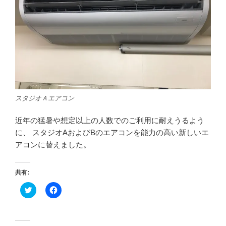
スタジオＡエアコン
近年の猛暑や想定以上の人数でのご利用に耐えうるよう
に、 スタジオAおよびBのエアコンを能力の高い新しいエ
アコンに替えました。
共有:
ク
F
リ
a
ッ
c
ク
e
し
b
て
o