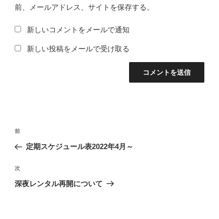
前、メールアドレス、サイトを保存する。
新しいコメントをメールで通知
新しい投稿をメールで受け取る
投
前
前
稿
の
定期スケジュール表2022年4月～
ナ
投
ビ
稿
次
次
ゲ
の
深夜レンタル再開について
投
ー
稿
シ