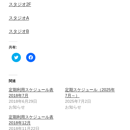
スタジオ2F
スタジオA
スタジオB
共有:
ク
F
リ
a
ッ
c
ク
e
し
b
て
o
T
o
関連
w
k
i
で
定期利用スケジュール表
定期スケジュール（2025年
t
共
t
有
2018年7月
7月～）
e
す
2018年6月29日
2025年7月2日
r
る
で
に
お知らせ
お知らせ
共
は
有
ク
(
リ
定期利用スケジュール表
新
ッ
2018年12月
し
ク
い
し
2018年11月22日