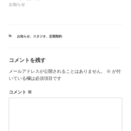
ウ
て
お知らせ
ィ
く
ン
だ
ド
さ
ウ
い
で
(
開
新
き
し
ま
い
す
ウ
カ
お知らせ
、
スタジオ
、
定期契約
)
ィ
テ
ン
ゴ
ド
ウ
リ
で
ー
開
コメントを残す
き
ま
す
メールアドレスが公開されることはありません。
※
が付
)
いている欄は必須項目です
コメント
※