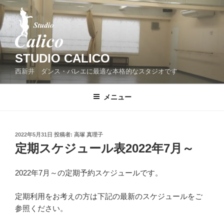
コ
ン
テ
ン
ツ
STUDIO CALICO
へ
西新井 ダンス・バレエに最適な本格的なスタジオです
ス
キ
メニュー
ッ
プ
投
2022年5月31日
投稿者:
高塚 真理子
稿
定期スケジュール表2022年7月～
日:
2022年7月～の定期予約スケジュールです。
定期利用をお考えの方は下記の最新のスケジュールをご
参照ください。