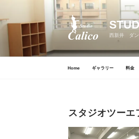
コ
ン
テ
STUD
ン
ツ
西新井 ダン
へ
ス
キ
ッ
Home
ギャラリー
料金
プ
スタジオツーエ