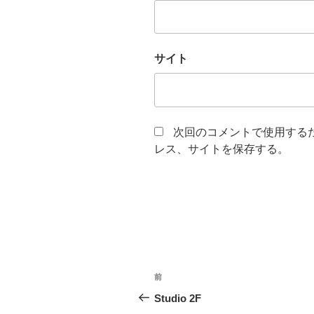
サイト
次回のコメントで使用する
レス、サイトを保存する。
投
前
前
稿
の
Studio 2F
投